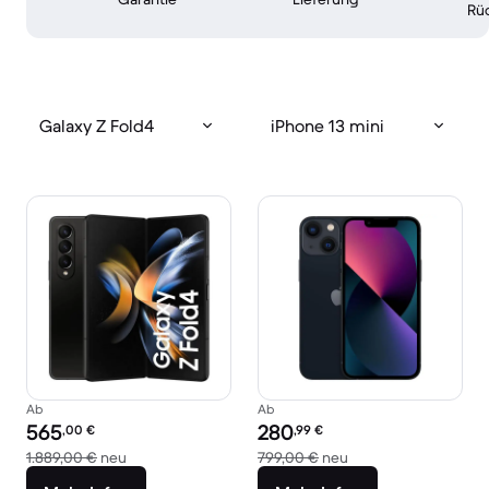
Rü
Galaxy Z Fold4
iPhone 13 mini
Ab
Ab
Preis des erneuerten Produkts:
Preis des erneuerten Produkts:
565
280
,00
€
,99
€
Im Vergleich zum Neupreis von 1.889,00 €
Im Vergleich zum Ne
1.889,00 €
neu
799,00 €
neu