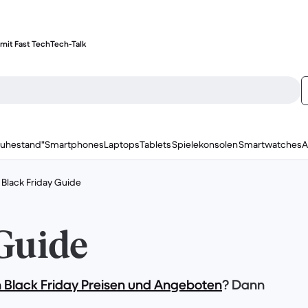
mit Fast Tech
Tech-Talk
ruhestand"
Smartphones
Laptops
Tablets
Spielekonsolen
Smartwatches
A
Black Friday Guide
Guide
 Black Friday Preisen und Angeboten
? Dann