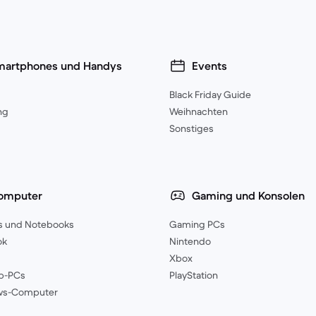
martphones und Handys
Events
Black Friday Guide
ng
Weihnachten
Sonstiges
omputer
Gaming und Konsolen
s und Notebooks
Gaming PCs
ok
Nintendo
Xbox
p-PCs
PlayStation
ws-Computer