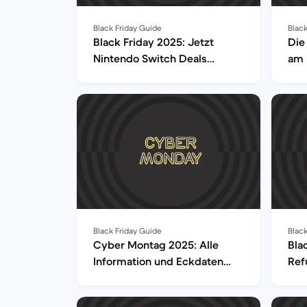
Black Friday Guide
Black
Black Friday 2025: Jetzt
Die
Nintendo Switch Deals
am 
sichern
Black Friday Guide
Black
Cyber Montag 2025: Alle
Bla
Information und Eckdaten
Ref
über das Shopping-Event
Übe