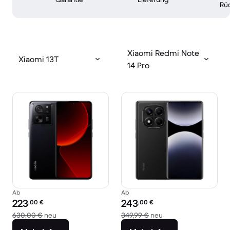
Rü
Xiaomi Redmi Note
Xiaomi 13T
14 Pro
Ab
Ab
Preis des erneuerten Produkts:
Preis des erneuerten Produkts:
223
243
,00
€
,00
€
Im Vergleich zum Neupreis von 630,00 €
Im Vergleich zum Ne
630,00 €
neu
349,99 €
neu