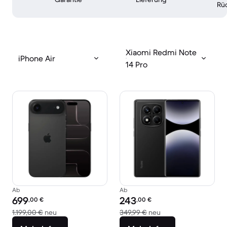
Rü
Xiaomi Redmi Note
iPhone Air
14 Pro
Ab
Ab
Preis des erneuerten Produkts:
Preis des erneuerten Produkts:
699
243
,00
€
,00
€
Im Vergleich zum Neupreis von 1.199,00 €
Im Vergleich zum Ne
1.199,00 €
neu
349,99 €
neu