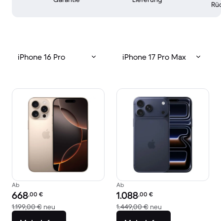
Rü
iPhone 16 Pro
iPhone 17 Pro Max
Ab
Ab
Preis des erneuerten Produkts:
Preis des erneuerten Produkts:
668
1.088
,00
€
,00
€
Im Vergleich zum Neupreis von 1.199,00 €
Im Vergleich zum N
1.199,00 €
neu
1.449,00 €
neu