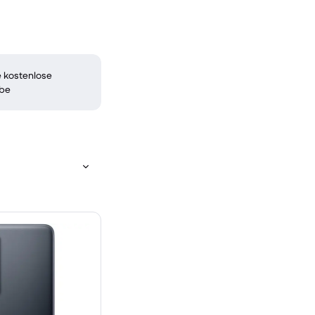
 kostenlose
be