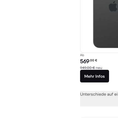
Ab
Preis des erneuerten P
569
,00
€
Im Vergle
949,00 €
neu
Mehr Infos
Unterschiede auf ei