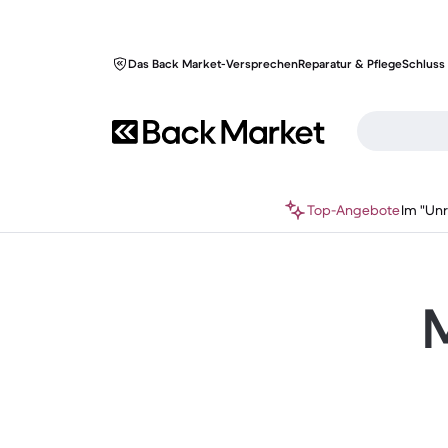
Das Back Market-Versprechen
Reparatur & Pflege
Schluss 
Top-Angebote
Im "Un
M