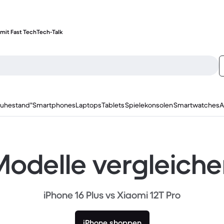
mit Fast Tech
Tech-Talk
ruhestand"
Smartphones
Laptops
Tablets
Spielekonsolen
Smartwatches
A
odelle vergleich
iPhone 16 Plus vs Xiaomi 12T Pro
iPhone shoppen