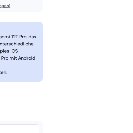
ngen)
aomi 12T Pro, das
unterschiedliche
ples iOS-
T Pro mit Android
zen.