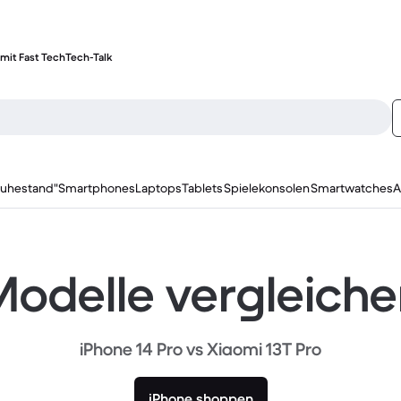
mit Fast Tech
Tech-Talk
ruhestand"
Smartphones
Laptops
Tablets
Spielekonsolen
Smartwatches
A
odelle vergleich
iPhone 14 Pro vs Xiaomi 13T Pro
iPhone shoppen