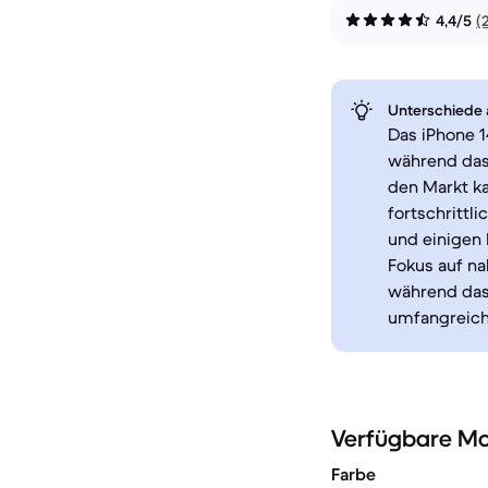
4,4/5
(
Unterschiede a
Das iPhone 1
während das
den Markt ka
fortschrittl
und einigen
Fokus auf n
während das
umfangreich
Verfügbare Mo
Farbe