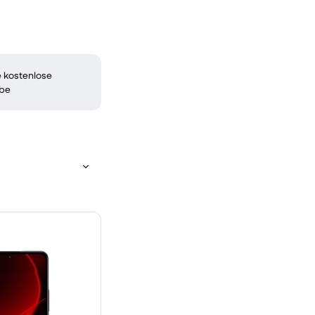
 kostenlose
be