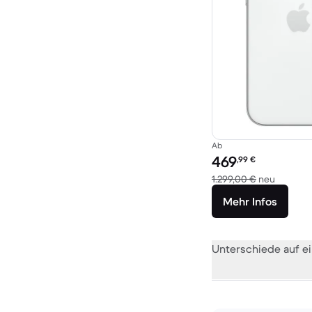
Ab
Preis des erneuerten P
469
,99
€
Im Vergl
1.299,00 €
neu
Mehr Infos
Unterschiede auf ei