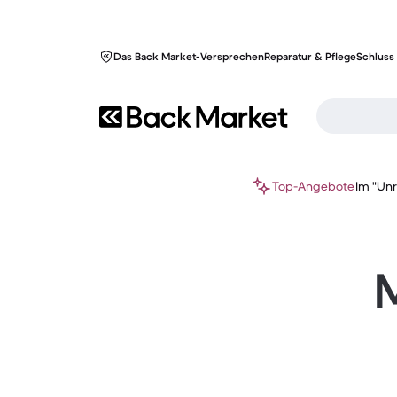
Das Back Market-Versprechen
Reparatur & Pflege
Schluss 
Top-Angebote
Im "Un
M