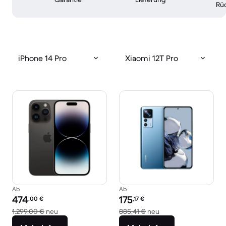
Rü
iPhone 14 Pro
Xiaomi 12T Pro
Ab
Ab
Preis des erneuerten Produkts:
Preis des erneuerten Produkts:
474
175
,00
€
,17
€
Im Vergleich zum Neupreis von 1.299,00 €
Im Vergleich zum Ne
1.299,00 €
neu
885,41 €
neu