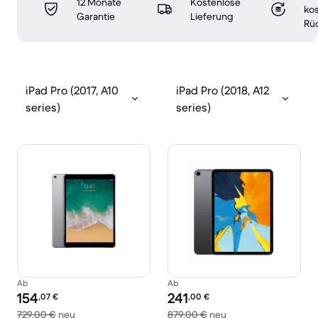
12 Monate
Kostenlose
ko
Garantie
Lieferung
Rü
iPad Pro (2017, A10
iPad Pro (2018, A12
series)
series)
Ab
Ab
Preis des erneuerten Produkts:
Preis des erneuerten Produkts:
154
241
,07
€
,00
€
Im Vergleich zum Neupreis von 729,00 €
Im Vergleich zum Ne
729,00 €
neu
879,00 €
neu