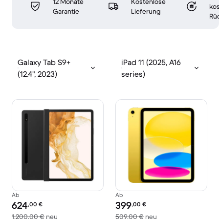
12 Monate
Kostenlose
ko
Garantie
Lieferung
Rü
Galaxy Tab S9+
iPad 11 (2025, A16
(12.4", 2023)
series)
Ab
Ab
Preis des erneuerten Produkts:
Preis des erneuerten Produkts:
624
399
,00
€
,00
€
Im Vergleich zum Neupreis von 1.200,00 €
Im Vergleich zum N
1.200,00 €
neu
509,00 €
neu