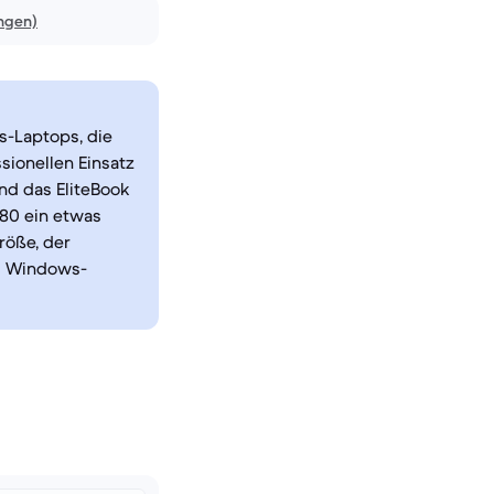
ngen)
s-Laptops, die
sionellen Einsatz
end das EliteBook
480 ein etwas
röße, der
em Windows-