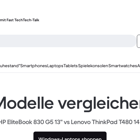
mit Fast Tech
Tech-Talk
ruhestand"
Smartphones
Laptops
Tablets
Spielekonsolen
Smartwatches
A
odelle vergleich
HP EliteBook 830 G5 13" vs Lenovo ThinkPad T480 14
Windows-Laptops shoppen