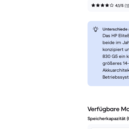
4,1/5
(1
Unterschiede a
Das HP Elite
beide im Jah
konzipiert u
830 G5 ein k
größeres 14-
Akkuarchite
Betriebssys
Verfügbare Mo
Speicherkapazität 