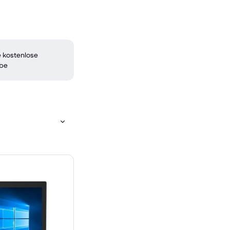
 kostenlose
be