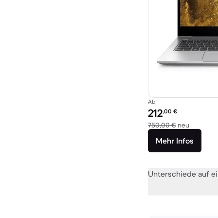
Ab
Preis des erneuerten P
212
,00
€
Im Vergl
750,00 €
neu
Mehr Infos
Unterschiede auf ei