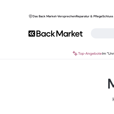
Das Back Market-Versprechen
Reparatur & Pflege
Schluss 
Top-Angebote
Im "Un
M