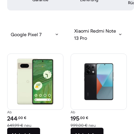
Rü
Xiaomi Redmi Note
Google Pixel 7
13 Pro
Ab
Ab
Preis des erneuerten Produkts:
Preis des erneuerten Produkts:
244
195
,00
€
,00
€
Im Vergleich zum Neupreis von 649,99 €
Im Vergleich zum Ne
649,99 €
neu
999,00 €
neu