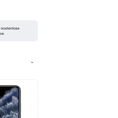
 kostenlose
be