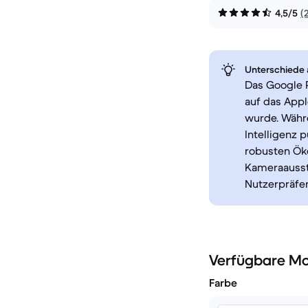
4,5/5
(
Unterschiede a
Das Google P
auf das Appl
wurde. Währe
Intelligenz 
robusten Öko
Kameraaussta
Nutzerpräfe
Verfügbare Mo
Farbe