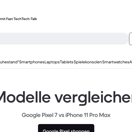
mit Fast Tech
Tech-Talk
ruhestand"
Smartphones
Laptops
Tablets
Spielekonsolen
Smartwatches
A
odelle vergleich
Google Pixel 7 vs iPhone 11 Pro Max
Google Pixel shoppen