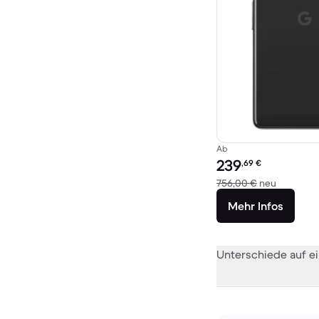
Ab
Preis des erneuerten P
239
,69
€
Im Vergle
756,00 €
neu
Mehr Infos
Unterschiede auf ei