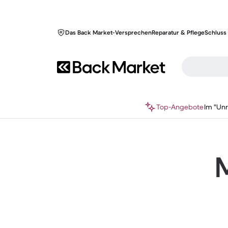
Das Back Market-Versprechen
Reparatur & Pflege
Schluss 
Top-Angebote
Im "Un
M