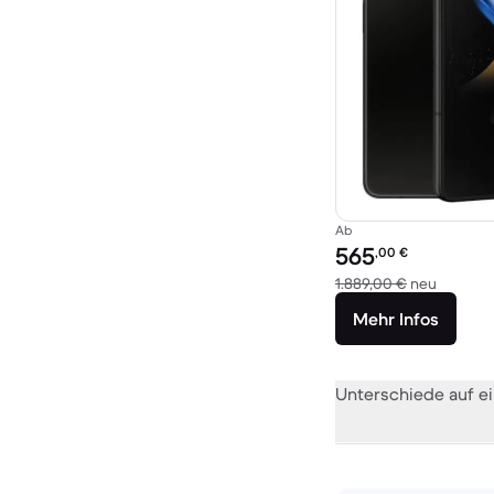
Ab
Preis des erneuerten P
565
,00
€
Im Vergl
1.889,00 €
neu
Mehr Infos
Unterschiede auf ei