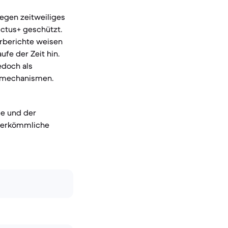
gegen zeitweiliges
ictus+ geschützt.
erberichte weisen
fe der Zeit hin.
edoch als
ltmechanismen.
se und der
 herkömmliche