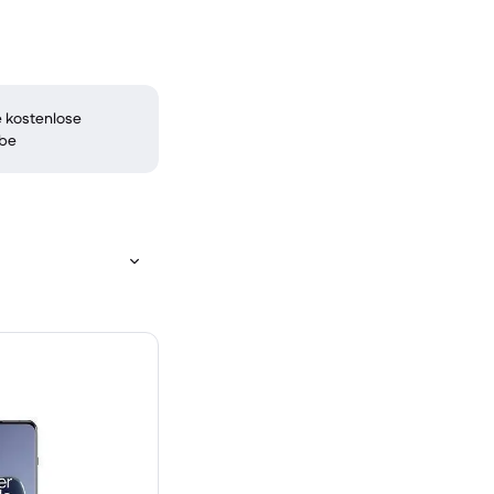
 kostenlose
be