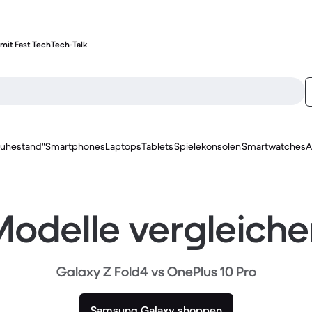
mit Fast Tech
Tech-Talk
ruhestand"
Smartphones
Laptops
Tablets
Spielekonsolen
Smartwatches
A
odelle vergleich
Galaxy Z Fold4 vs OnePlus 10 Pro
Samsung Galaxy shoppen