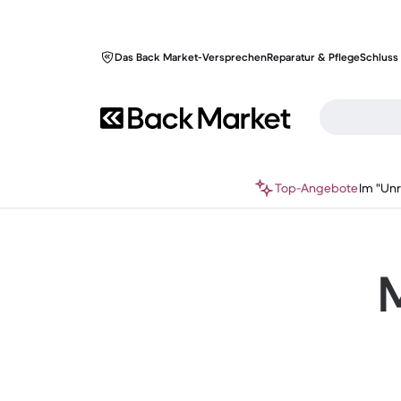
Das Back Market-Versprechen
Reparatur & Pflege
Schluss 
Top-Angebote
Im "Un
M