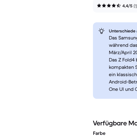
4,4/5
(
Unterschiede a
Das Samsung 
während das 
März/April 2
Das Z Fold4 
kompakten S
ein klassisc
Android-Bet
One UI und 
Verfügbare Mo
Farbe