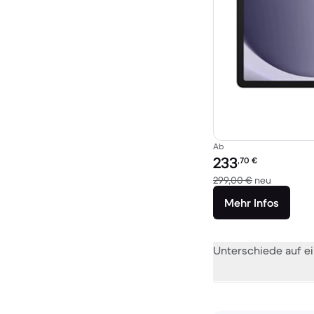
Ab
Preis des erneuerten P
233
,70
€
Im Vergle
299,00 €
neu
Mehr Infos
Unterschiede auf ei