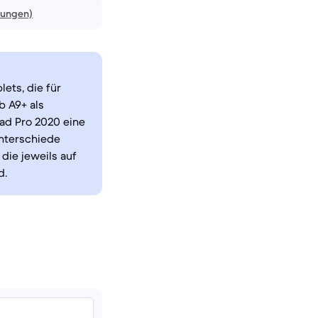
nungen)
ets, die für
b A9+ als
iPad Pro 2020 eine
unterschiede
die jeweils auf
d.