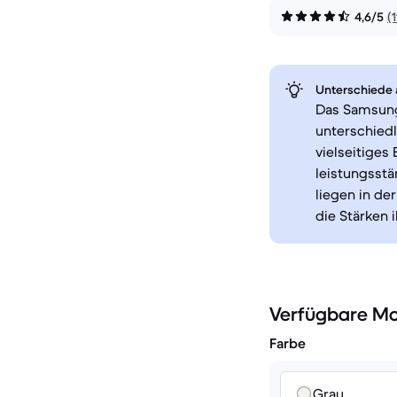
4,6/5
(
Unterschiede a
Das Samsung 
unterschiedl
vielseitiges 
leistungsstä
liegen in de
die Stärken 
Verfügbare Mo
Farbe
Grau