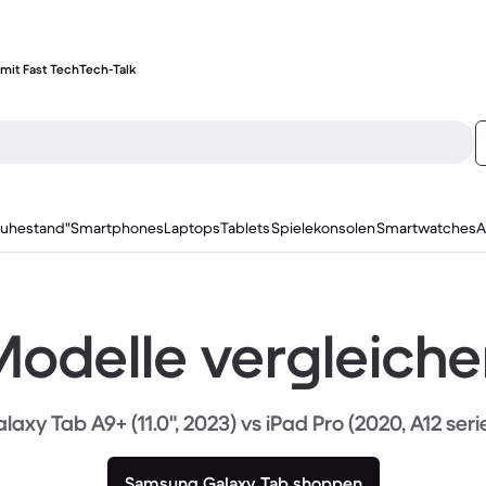
mit Fast Tech
Tech-Talk
ruhestand"
Smartphones
Laptops
Tablets
Spielekonsolen
Smartwatches
A
odelle vergleich
laxy Tab A9+ (11.0", 2023) vs iPad Pro (2020, A12 seri
Samsung Galaxy Tab shoppen