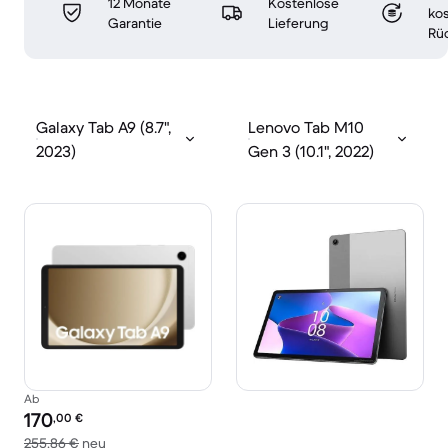
12 Monate
Kostenlose
ko
Garantie
Lieferung
Rü
Galaxy Tab A9 (8.7",
Lenovo Tab M10
2023)
Gen 3 (10.1", 2022)
Ab
Preis des erneuerten Produkts:
170
,00
€
Im Vergleich zum Neupreis von 255,86 €
255,86 €
neu