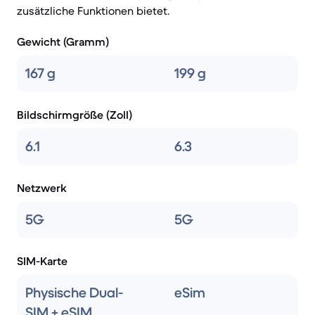
zusätzliche Funktionen bietet.
Gewicht (Gramm)
167 g
199 g
Bildschirmgröße (Zoll)
6.1
6.3
Netzwerk
5G
5G
SIM-Karte
Physische Dual-
eSim
SIM + eSIM