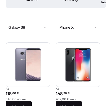
Rü
Galaxy S8
iPhone X
Ab
Ab
Preis des erneuerten Produkts:
Preis des erneuerten Produkts:
118
168
,00
€
,30
€
Im Vergleich zum Neupreis von 340,00 €
Im Vergleich zum Ne
340,00 €
neu
439,00 €
neu