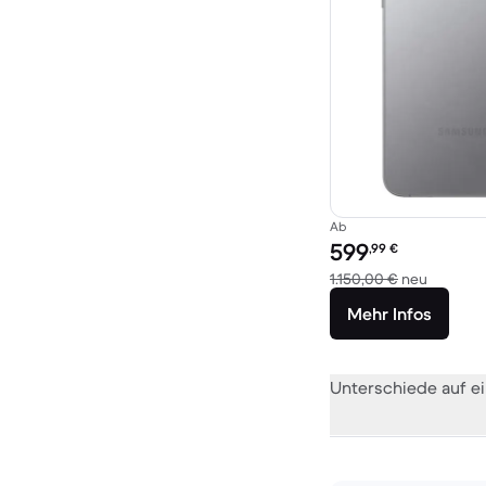
Ab
Preis des erneuerten P
599
,99
€
Im Vergl
1.150,00 €
neu
Mehr Infos
Unterschiede auf ei