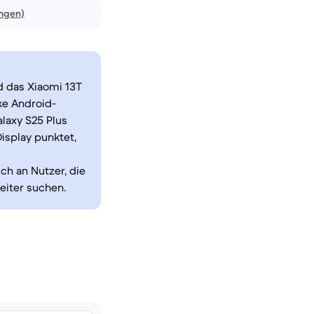
ngen)
d das Xiaomi 13T
ke Android-
laxy S25 Plus
isplay punktet,
h an Nutzer, die
eiter suchen.