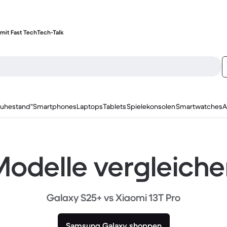
mit Fast Tech
Tech-Talk
ruhestand"
Smartphones
Laptops
Tablets
Spielekonsolen
Smartwatches
A
odelle vergleich
Galaxy S25+ vs Xiaomi 13T Pro
Samsung Galaxy shoppen