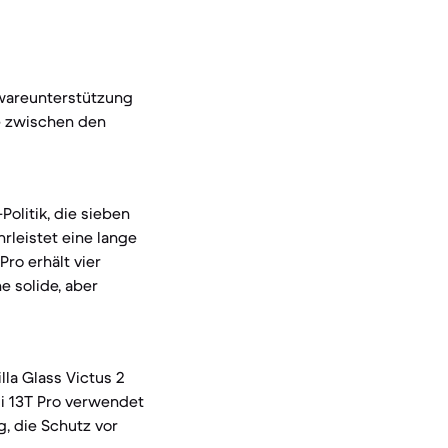
twareunterstützung
e zwischen den
olitik, die sieben
leistet eine lange
ro erhält vier
e solide, aber
lla Glass Victus 2
mi 13T Pro verwendet
g, die Schutz vor