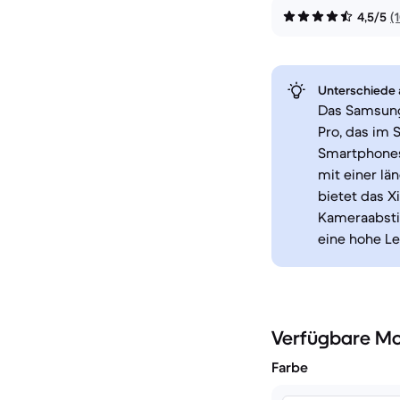
4,5/5
(
Unterschiede a
Das Samsung 
Pro, das im 
Smartphones
mit einer lä
bietet das X
Kameraabsti
eine hohe Le
Verfügbare Mo
Farbe