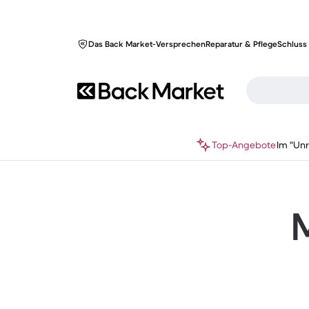
Das Back Market-Versprechen
Reparatur & Pflege
Schluss 
Top-Angebote
Im "Un
M