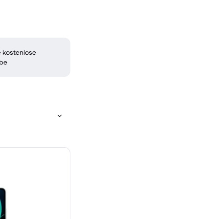
 kostenlose
be