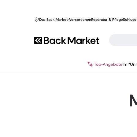
Das Back Market-Versprechen
Reparatur & Pflege
Schluss 
Top-Angebote
Im "Un
M