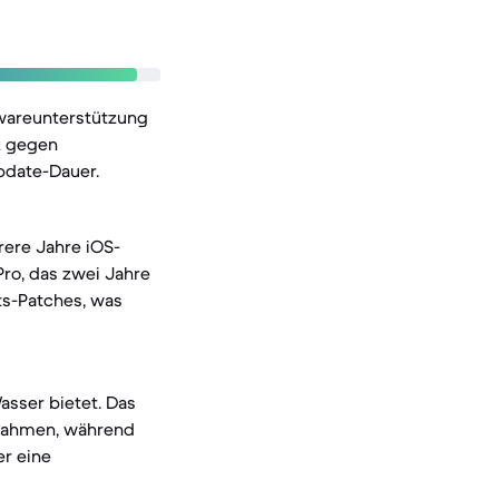
twareunterstützung
z gegen
pdate-Dauer.
rere Jahre iOS-
Pro, das zwei Jahre
ts-Patches, was
asser bietet. Das
lrahmen, während
er eine