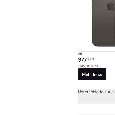
Ab
Preis des erneuerten P
377
,00
€
Im Vergl
1.149,00 €
neu
Mehr Infos
Unterschiede auf ei