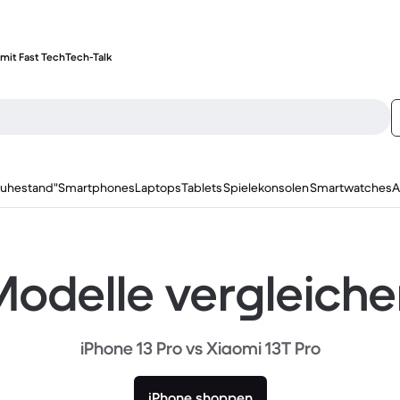
mit Fast Tech
Tech-Talk
ruhestand"
Smartphones
Laptops
Tablets
Spielekonsolen
Smartwatches
A
odelle vergleich
iPhone 13 Pro vs Xiaomi 13T Pro
iPhone shoppen