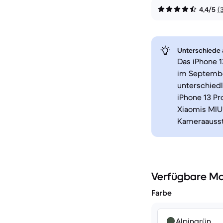
4,4/5
(
Unterschiede a
Das iPhone 1
im Septembe
unterschiedl
iPhone 13 Pr
Xiaomis MIUI
Kameraausst
Verfügbare Mo
Farbe
Alpingrün