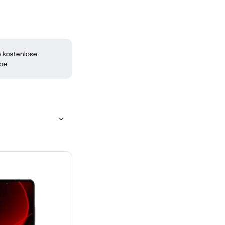
 kostenlose
be