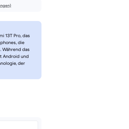
ungen)
mi 13T Pro, das
tphones, die
n. Während das
it Android und
nologie, der