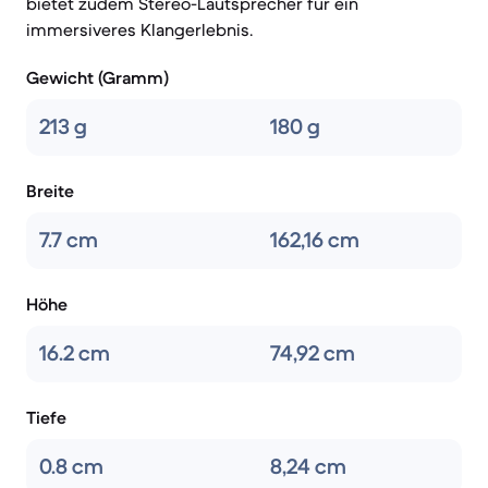
bietet zudem Stereo-Lautsprecher für ein
immersiveres Klangerlebnis.
Gewicht (Gramm)
213 g
180 g
Breite
7.7 cm
162,16 cm
Höhe
16.2 cm
74,92 cm
Tiefe
0.8 cm
8,24 cm