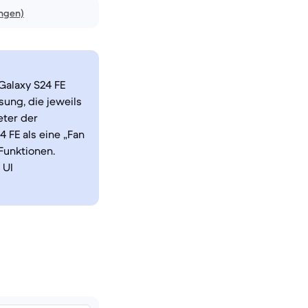
ngen)
Galaxy S24 FE
ung, die jeweils
eter der
4 FE als eine „Fan
Funktionen.
 UI