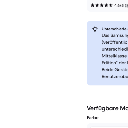
4,6/5
(
Unterschiede a
Das Samsung
(veröffentli
unterschiedl
Mittelklasse 
Edition“ der
Beide Gerät
Benutzerober
Verfügbare Mo
Farbe