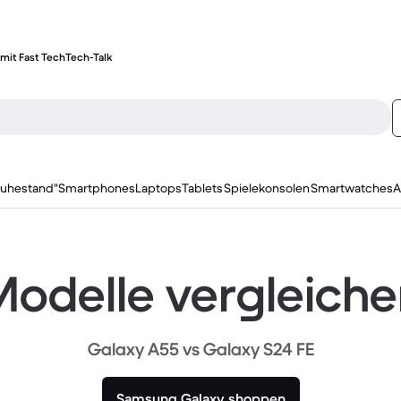
mit Fast Tech
Tech-Talk
ruhestand"
Smartphones
Laptops
Tablets
Spielekonsolen
Smartwatches
A
odelle vergleich
Galaxy A55 vs Galaxy S24 FE
Samsung Galaxy shoppen