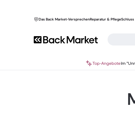
Das Back Market-Versprechen
Reparatur & Pflege
Schluss 
Top-Angebote
Im "Un
M