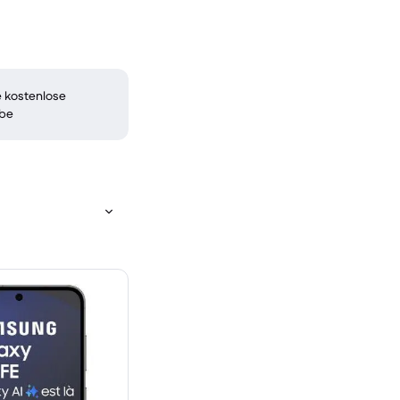
 kostenlose
be