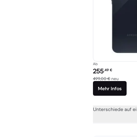
Ab
Preis des erneuerten P
255
,49
€
Im Vergle
499,00 €
neu
Mehr Infos
Unterschiede auf ei