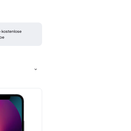
 kostenlose
be