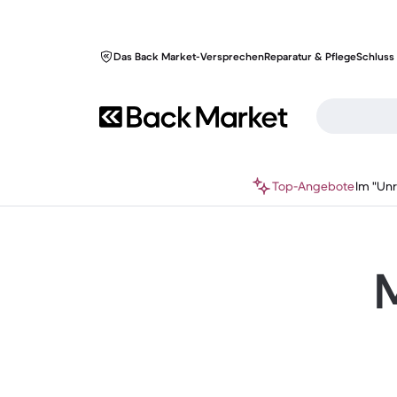
Das Back Market-Versprechen
Reparatur & Pflege
Schluss 
Top-Angebote
Im "Un
M