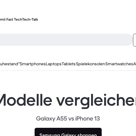
mit Fast Tech
Tech-Talk
ruhestand"
Smartphones
Laptops
Tablets
Spielekonsolen
Smartwatches
A
odelle vergleich
Galaxy A55 vs iPhone 13
Samsung Galaxy shoppen