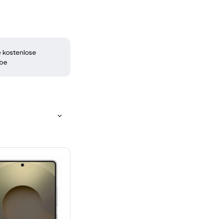
 kostenlose
be