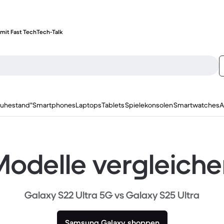
mit Fast Tech
Tech-Talk
ruhestand"
Smartphones
Laptops
Tablets
Spielekonsolen
Smartwatches
A
odelle vergleich
Galaxy S22 Ultra 5G vs Galaxy S25 Ultra
Samsung Galaxy shoppen