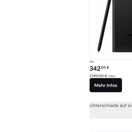
Ab
Preis des erneuerten P
342
,00
€
Im Vergl
1.149,00 €
neu
Mehr Infos
Unterschiede auf ei