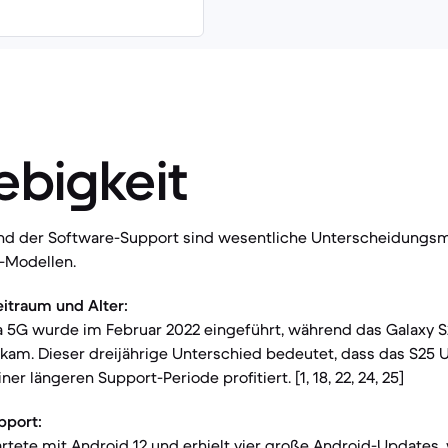
ebigkeit
und der Software-Support sind wesentliche Unterscheidung
a-Modellen.
itraum und Alter:
a 5G wurde im Februar 2022 eingeführt, während das Galaxy S
kam. Dieser dreijährige Unterschied bedeutet, dass das S25 
er längeren Support-Periode profitiert. [1, 18, 22, 24, 25]
pport:
artete mit Android 12 und erhielt vier große Android-Updates