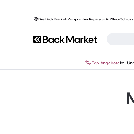
Das Back Market-Versprechen
Reparatur & Pflege
Schluss 
Top-Angebote
Im "Un
M