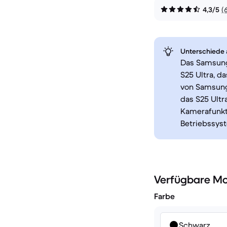
4,3/5
(
Unterschiede a
Das Samsung 
S25 Ultra, d
von Samsung.
das S25 Ultr
Kamerafunkt
Betriebssys
Verfügbare Mo
Farbe
Schwarz