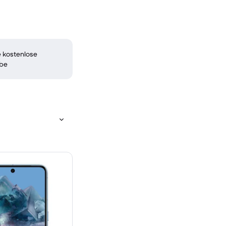
 kostenlose
be