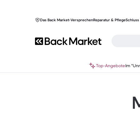
Das Back Market-Versprechen
Reparatur & Pflege
Schluss 
Top-Angebote
Im "Un
M