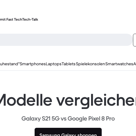
mit Fast Tech
Tech-Talk
ruhestand"
Smartphones
Laptops
Tablets
Spielekonsolen
Smartwatches
A
odelle vergleich
Galaxy S21 5G vs Google Pixel 8 Pro
Samsung Galaxy shoppen