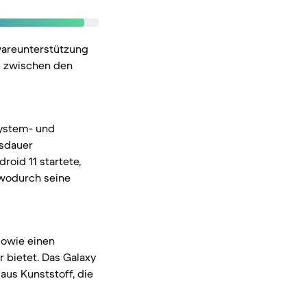
wareunterstützung
e zwischen den
system- und
nsdauer
oid 11 startete,
 wodurch seine
 sowie einen
 bietet. Das Galaxy
 aus Kunststoff, die