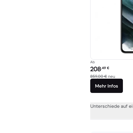
Ab
Preis des erneuerten P
208
,49
€
Im Vergle
859,00 €
neu
Mehr Infos
Unterschiede auf ei