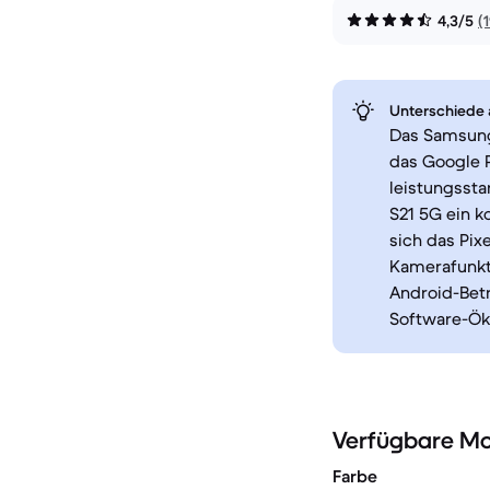
4,3/5
(
Unterschiede a
Das Samsung
das Google P
leistungssta
S21 5G ein k
sich das Pix
Kamerafunkt
Android-Betr
Software-Öko
Verfügbare Mo
Farbe