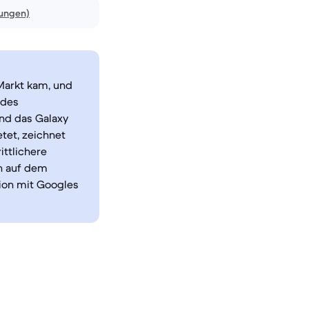
nungen)
Markt kam, und
ides
end das Galaxy
tet, zeichnet
ittlichere
n auf dem
tion mit Googles