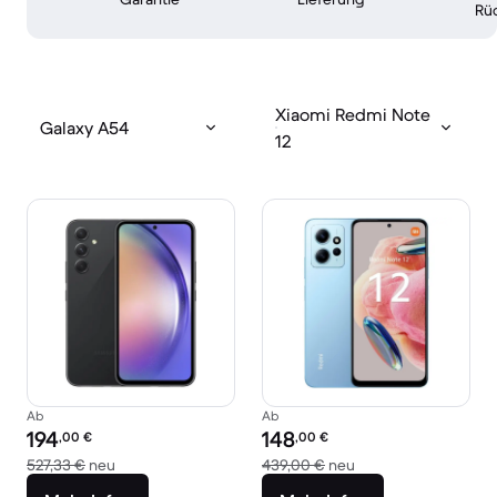
Rü
Xiaomi Redmi Note
Galaxy A54
12
Ab
Ab
Preis des erneuerten Produkts:
Preis des erneuerten Produkts:
194
148
,00
€
,00
€
Im Vergleich zum Neupreis von 527,33 €
Im Vergleich zum Ne
527,33 €
neu
439,00 €
neu