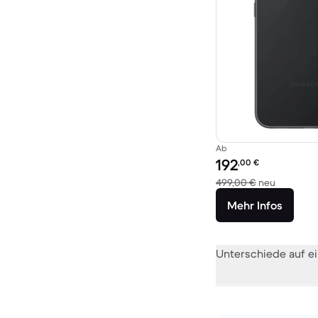
Ab
Preis des erneuerten P
192
,00
€
Im Vergle
499,00 €
neu
Mehr Infos
Unterschiede auf ei