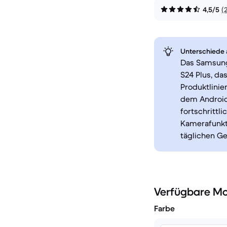
4,5/5
(
Unterschiede a
Das Samsung
S24 Plus, da
Produktlini
dem Android-
fortschrittl
Kamerafunkt
täglichen Ge
Verfügbare Mo
Farbe