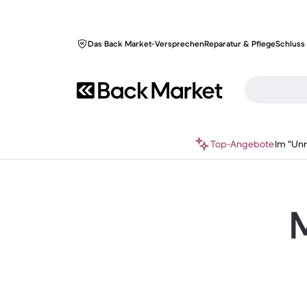
Das Back Market-Versprechen
Reparatur & Pflege
Schluss 
Top-Angebote
Im "Un
M