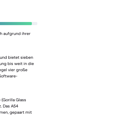
ch aufgrund ihrer
und bietet sieben
ng bis weit in die
egel vier große
Software-
(Gorilla Glass
z. Das A54
hmen, gepaart mit