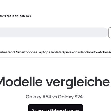
mit Fast Tech
Tech-Talk
ruhestand"
Smartphones
Laptops
Tablets
Spielekonsolen
Smartwatches
A
odelle vergleich
Galaxy A54 vs Galaxy S24+
Samsung Galaxy shoppen