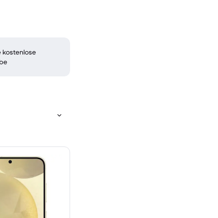
 kostenlose
be