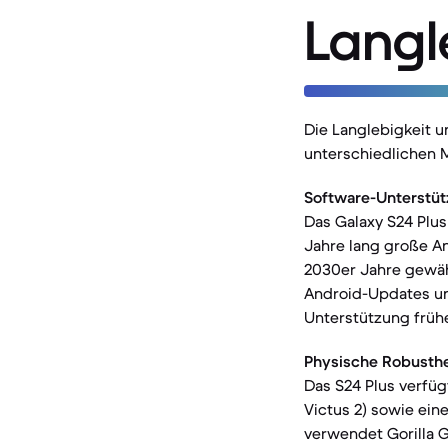
Langl
Die Langlebigkeit u
unterschiedlichen 
Software-Unterstüt
Das Galaxy S24 Plu
Jahre lang große An
2030er Jahre gewähr
Android-Updates un
Unterstützung früh
Physische Robusthe
Das S24 Plus verfüg
Victus 2) sowie ein
verwendet Gorilla G