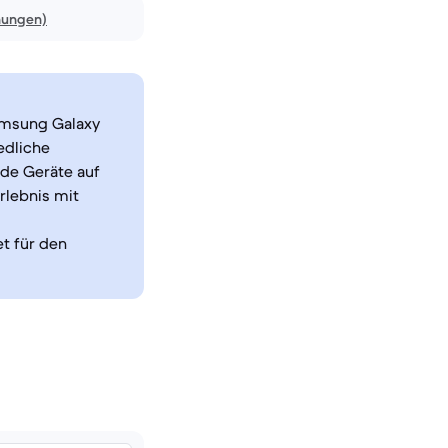
nungen)
amsung Galaxy
edliche
de Geräte auf
rlebnis mit
t für den