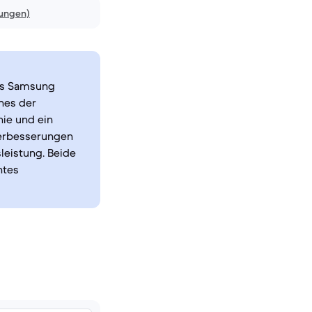
nungen)
as Samsung
nes der
ie und ein
Verbesserungen
leistung. Beide
ntes