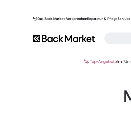
Das Back Market-Versprechen
Reparatur & Pflege
Schluss 
Top-Angebote
Im "Un
M