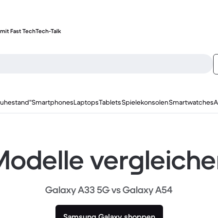
mit Fast Tech
Tech-Talk
ruhestand"
Smartphones
Laptops
Tablets
Spielekonsolen
Smartwatches
A
odelle vergleich
Galaxy A33 5G vs Galaxy A54
Samsung Galaxy shoppen