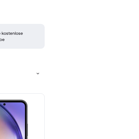
 kostenlose
be