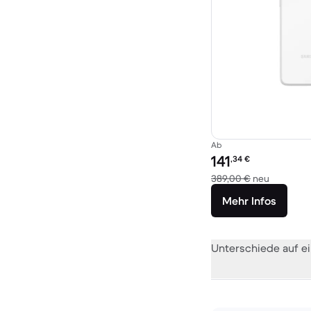
Ab
Preis des erneuerten P
141
,34
€
Im Vergle
389,00 €
neu
Mehr Infos
Unterschiede auf ei