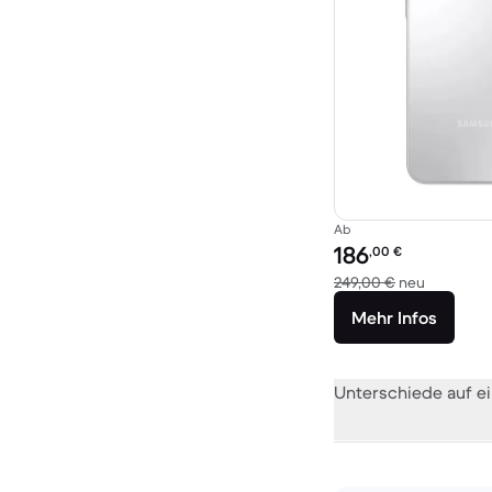
Ab
Preis des erneuerten P
186
,00
€
Im Vergle
249,00 €
neu
Mehr Infos
Unterschiede auf ei