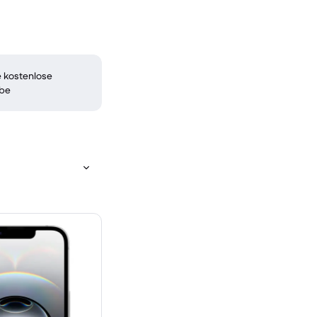
 kostenlose
be