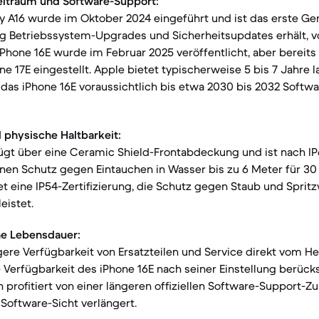
eitraum und Software-Support:
A16 wurde im Oktober 2024 eingeführt und ist das erste Gerä
g Betriebssystem-Upgrades und Sicherheitsupdates erhält, vo
Phone 16E wurde im Februar 2025 veröffentlicht, aber bereit
e 17E eingestellt. Apple bietet typischerweise 5 bis 7 Jahre 
das iPhone 16E voraussichtlich bis etwa 2030 bis 2032 Softw
 physische Haltbarkeit:
fügt über eine Ceramic Shield-Frontabdeckung und ist nach I
inen Schutz gegen Eintauchen in Wasser bis zu 6 Meter für 30
et eine IP54-Zertifizierung, die Schutz gegen Staub und Spritz
eistet.
he Lebensdauer:
ngere Verfügbarkeit von Ersatzteilen und Service direkt vom H
 Verfügbarkeit des iPhone 16E nach seiner Einstellung berück
 profitiert von einer längeren offiziellen Software-Support-Z
Software-Sicht verlängert.