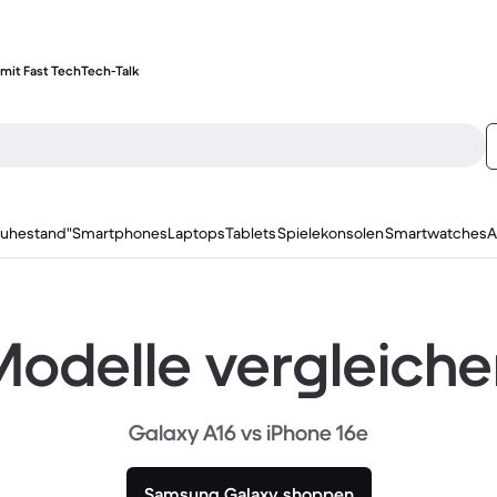
mit Fast Tech
Tech-Talk
ruhestand"
Smartphones
Laptops
Tablets
Spielekonsolen
Smartwatches
A
odelle vergleich
Galaxy A16 vs iPhone 16e
Samsung Galaxy shoppen