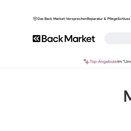
Das Back Market-Versprechen
Reparatur & Pflege
Schluss 
Top-Angebote
Im "Un
M