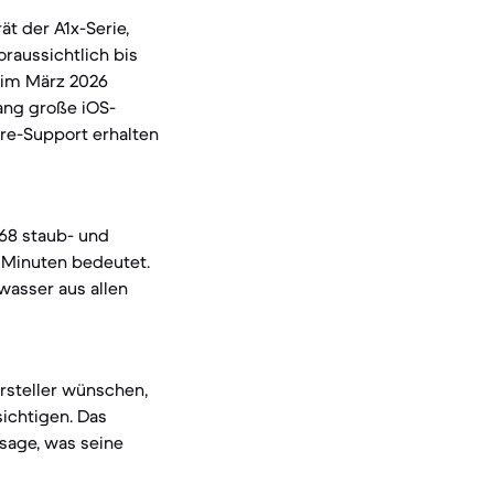
t der A1x-Serie,
raussichtlich bis
s im März 2026
lang große iOS-
are-Support erhalten
P68 staub- und
 Minuten bedeutet.
wasser aus allen
ersteller wünschen,
sichtigen. Das
usage, was seine