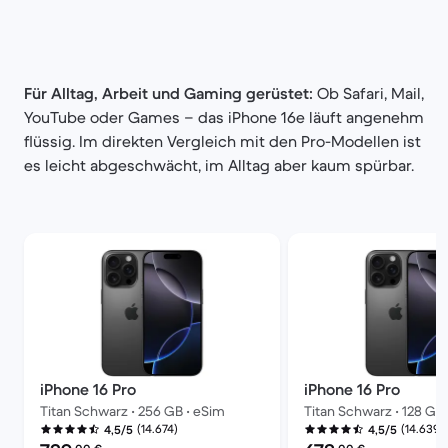
Für Alltag, Arbeit und Gaming gerüstet:
Ob Safari, Mail,
YouTube oder Games – das iPhone 16e läuft angenehm
flüssig. Im direkten Vergleich mit den Pro-Modellen ist
es leicht abgeschwächt, im Alltag aber kaum spürbar.
iPhone 16 Pro
iPhone 16 Pro
Titan Schwarz • 256 GB • eSim
Titan Schwarz • 128 GB
(14.674)
(14.639)
4,5/5
4,5/5
Preis des erneuerten Produkts:
Preis des erneuerten P