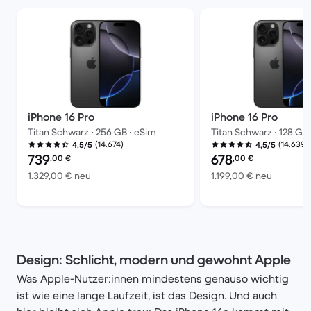
iPhone 16 Pro
iPhone 16 Pro
Titan Schwarz • 256 GB • eSim
Titan Schwarz • 128 GB
(14.674)
(14.639)
4,5/5
4,5/5
Preis des erneuerten Produkts:
Preis des erneuerten P
739
678
,00
€
,00
€
Im Vergleich zum Neupreis von 1.329,00 €
Im Vergl
1.329,00 €
neu
1.199,00 €
neu
Design: Schlicht, modern und gewohnt Apple
Was Apple-Nutzer:innen mindestens genauso wichtig
ist wie eine lange Laufzeit, ist das Design. Und auch