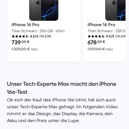
iPhone 16 Pro
iPhone 16 Pro
Titan Schwarz • 256 GB • eSim
Titan Schwarz • 128 GB
(14.674)
(14.639)
4,5/5
4,5/5
Preis des erneuerten Produkts:
Preis des erneuerten P
739
678
,00
€
,00
€
Im Vergleich zum Neupreis von 1.329,00 €
Im Vergl
1.329,00 €
neu
1.199,00 €
neu
Unser Tech-Experte Max macht den iPhone
16e-Test
Ob sich der Kauf des iPhone 16e lohnt, hat sich auch
unser Tech-Experte Max gefragt. Im folgenden Video
nimmt er das Design, das Display, die Kamera, den
Akku und den Preis unter die Lupe: