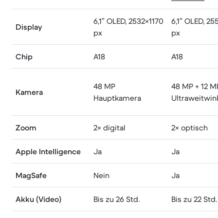
6,1″ OLED, 2532×1170
6,1″ OLED, 25
Display
px
px
Chip
A18
A18
48 MP
48 MP + 12 M
Kamera
Hauptkamera
Ultraweitwin
Zoom
2× digital
2× optisch
Apple Intelligence
Ja
Ja
MagSafe
Nein
Ja
Akku (Video)
Bis zu 26 Std.
Bis zu 22 Std.