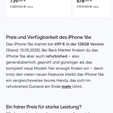
739
678
,00
€
,00
€
Im Vergleich zum Neupreis von 1.329,00 €
Im Vergl
1.329,00 €
neu
1.199,00 €
neu
Preis und Verfügbarkeit des iPhone 16e
Das iPhone 16e startet bei
699 € in der 128GB Version
(Stand: 13.05.2025). Bei Back Market findest du das
iPhone 16e aber auch
refurbished
– also
generalüberholt, geprüft und günstiger als das
komplett neue Modell. Fair enough finden wir – denn
trotz den vielen neuen Features bleibt das iPhone 16e
ein vergleichsweise teures Handy, das sich im
refurbished Zustand am Ende
mehr
lohnt.
Ein fairer Preis für starke Leistung?