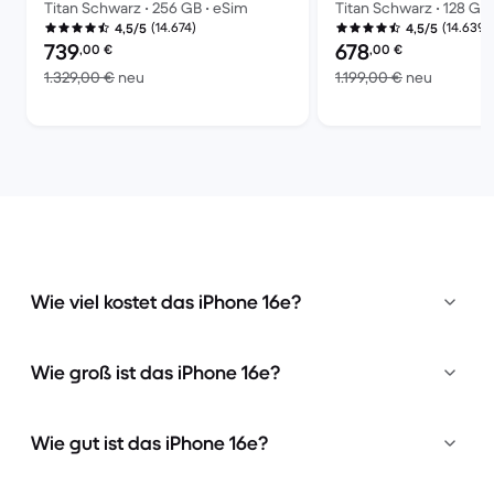
Titan Schwarz • 256 GB • eSim
Titan Schwarz • 128 GB
(14.674)
(14.639)
4,5/5
4,5/5
Preis des erneuerten Produkts:
Preis des erneuerten P
739
678
,00
€
,00
€
Im Vergleich zum Neupreis von 1.329,00 €
Im Vergl
1.329,00 €
neu
1.199,00 €
neu
Wie viel kostet das iPhone 16e?
Wie groß ist das iPhone 16e?
Wie gut ist das iPhone 16e?