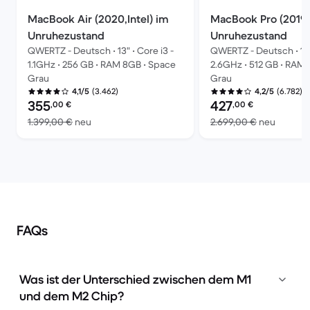
MacBook Air (2020,Intel) im
MacBook Pro (2019,I
Unruhezustand
Unruhezustand
QWERTZ - Deutsch • 13" • Core i3 -
QWERTZ - Deutsch • 16" 
1.1GHz • 256 GB • RAM 8GB • Space
2.6GHz • 512 GB • RAM 
Grau
Grau
(3.462)
(6.782)
4,1/5
4,2/5
Preis des erneuerten Produkts:
Preis des erneuerten P
355
427
,00
€
,00
€
Im Vergleich zum Neupreis von 1.399,00 €
Im Verg
1.399,00 €
neu
2.699,00 €
neu
FAQs
Was ist der Unterschied zwischen dem M1
und dem M2 Chip?