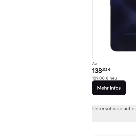
Ab
Preis des erneuerten P
138
,02
€
Im Vergle
189,00 €
neu
Mehr Infos
Unterschiede auf ei