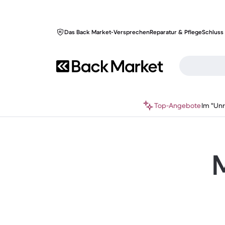
Das Back Market-Versprechen
Reparatur & Pflege
Schluss 
Top-Angebote
Im "Un
M