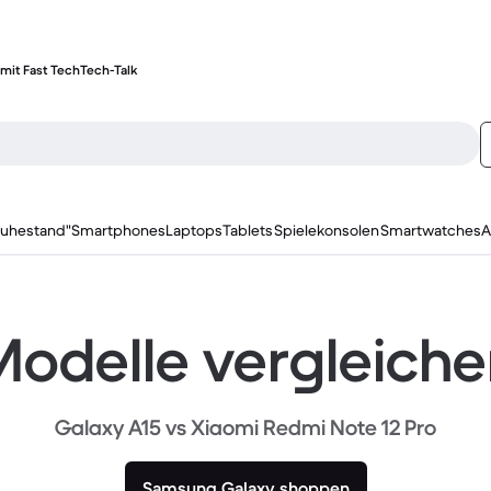
mit Fast Tech
Tech-Talk
ruhestand"
Smartphones
Laptops
Tablets
Spielekonsolen
Smartwatches
A
odelle vergleich
Galaxy A15 vs Xiaomi Redmi Note 12 Pro
Samsung Galaxy shoppen