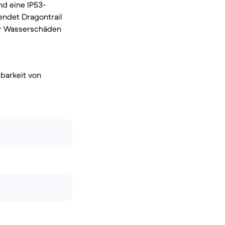
nd eine IP53-
endet Dragontrail
 für Wasserschäden
gbarkeit von