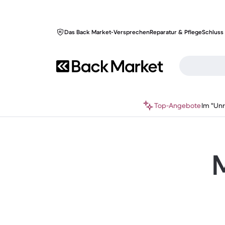
Das Back Market-Versprechen
Reparatur & Pflege
Schluss 
Top-Angebote
Im "Un
M