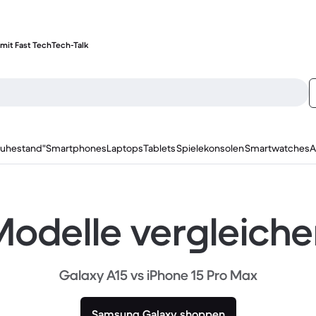
mit Fast Tech
Tech-Talk
ruhestand"
Smartphones
Laptops
Tablets
Spielekonsolen
Smartwatches
A
odelle vergleich
Galaxy A15 vs iPhone 15 Pro Max
Samsung Galaxy shoppen