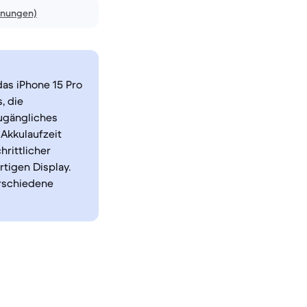
inungen)
as iPhone 15 Pro
, die
ugängliches
 Akkulaufzeit
hrittlicher
tigen Display.
erschiedene