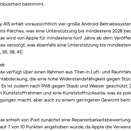
Robustheit bestimmt.
 A15 erhält voraussichtlich vier große Android-Betriebssyst
its-Patches, was eine Unterstützung bis mindestens 2028 bedeut
Max wird von Apple für mindestens fünf Jahre ab dem Veröff
es versorgt, was ebenfalls eine Unterstützung bis mindeste
 35, 38, 41]
it:
ax verfügt über einen Rahmen aus Titan in Luft- und Raumfahr
ntabdeckung, die eine hohe Widerstandsfähigkeit gegen Stür
 20] Es ist zudem nach IP68 gegen Staub und Wasser geschützt. [
 Kunststoffrahmen und eine Kunststoffrückseite, was es poten
gungen macht, aber auch zu einem geringeren Gewicht beiträg
ax erhielt von iFixit zunächst eine Reparierbarkeitsbewertung
r auf 7 von 10 Punkten angehoben wurde, da Apple die Verwe