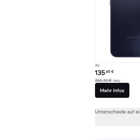
Ab
Preis des erneuerten P
135
,65
€
Im Vergle
265,32 €
neu
Mehr Infos
Unterschiede auf ei