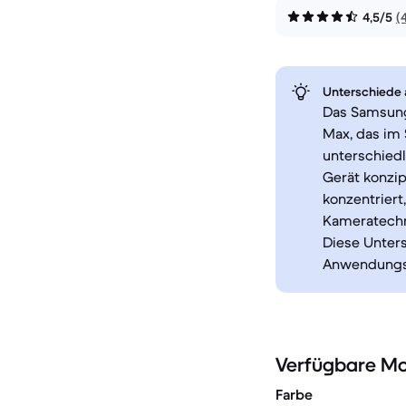
4,5/5
(
Unterschiede a
Das Samsung
Max, das im 
unterschied
Gerät konzip
konzentriert
Kameratechn
Diese Unter
Anwendungs
Verfügbare Mo
Farbe