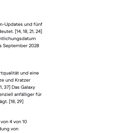
em-Updates und fünf
et. [14, 18, 21, 24]
entlichungsdatum
ns September 2028
tqualität und eine
ze und Kratzer
1, 37] Das Galaxy
ziell anfälliger für
t. [18, 29]
 von 4 von 10
ndung von