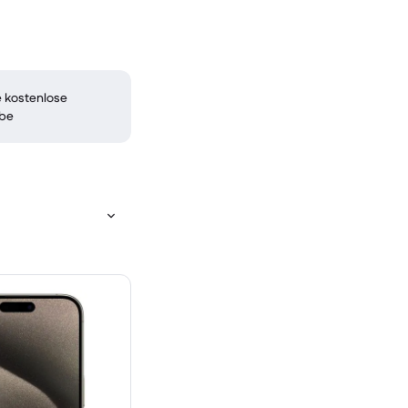
 kostenlose
be