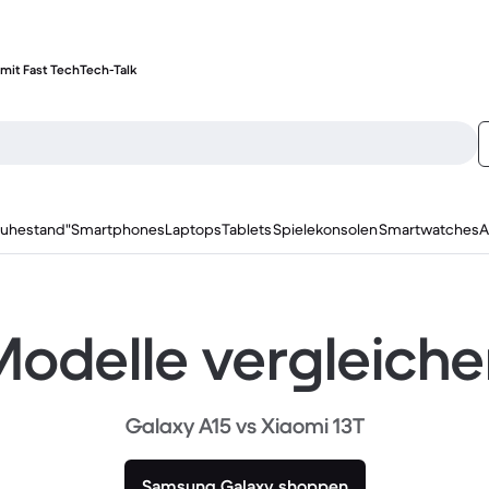
mit Fast Tech
Tech-Talk
ruhestand"
Smartphones
Laptops
Tablets
Spielekonsolen
Smartwatches
A
odelle vergleich
Galaxy A15 vs Xiaomi 13T
Samsung Galaxy shoppen