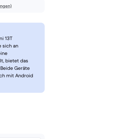
ungen)
mi 13T
 sich an
eine
, bietet das
 Beide Geräte
ch mit Android