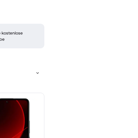
 kostenlose
be