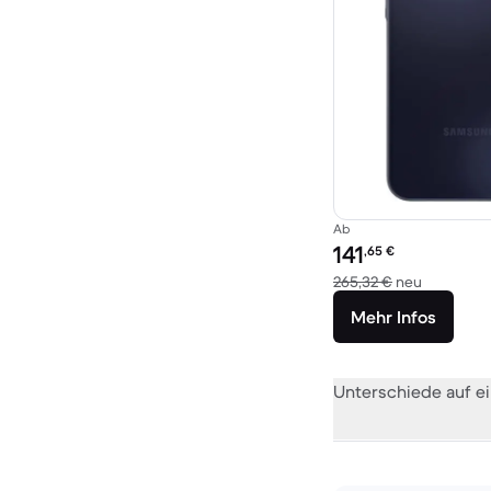
Ab
Preis des erneuerten P
141
,65
€
Im Vergle
265,32 €
neu
Mehr Infos
Unterschiede auf ei