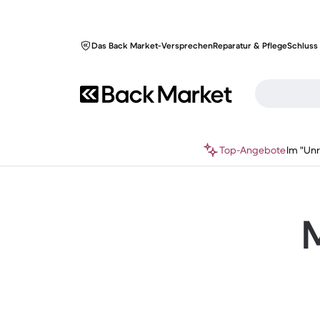
Das Back Market-Versprechen
Reparatur & Pflege
Schluss 
Top-Angebote
Im "Un
M