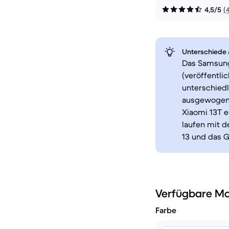
4,5/5
(
Unterschiede a
Das Samsung
(veröffentli
unterschiedl
ausgewogene
Xiaomi 13T e
laufen mit 
13 und das G
Verfügbare Mo
Farbe