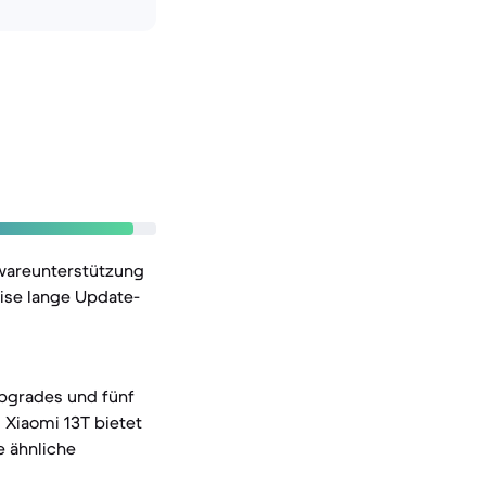
twareunterstützung
ise lange Update-
pgrades und fünf
s Xiaomi 13T bietet
e ähnliche