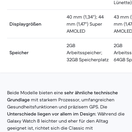
Lünette)
40 mm (1,34"); 44
43 mm (1
Displaygrößen
mm (1,47") Super
mm (1,47
AMOLED
AMOLE
2GB
2GB
Speicher
Arbeitsspeicher;
Arbeitss
32GB Speicherplatz
64GB Sp
Beide Modelle bieten eine
sehr ähnliche technische
Grundlage
mit starkem Prozessor, umfangreichen
Gesundheitsfunktionen und präzisem GPS. Die
Unterschiede liegen vor allem im Design
: Während die
Galaxy Watch 8 leichter und eher für den Alltag
geeignet ist, richtet sich die Classic mit