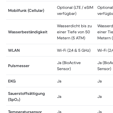
Optional (LTE / eSIM
Optional
Mobilfunk (Cellular)
verfügbar)
verfügba
Wasserdicht bis zu
Wasserdi
Wasserbeständigkeit
einer Tiefe von 50
einer Ti
Metern (5 ATM)
Metern 
WLAN
Wi-Fi (2,4 & 5 GHz)
Wi-Fi (2
Ja (BioActive
Ja (BioA
Pulsmesser
Sensor)
Sensor)
EKG
Ja
Ja
Sauerstoffsättigung
Ja
Ja
(SpO₂)
Temperatursensor
Ja
Ja