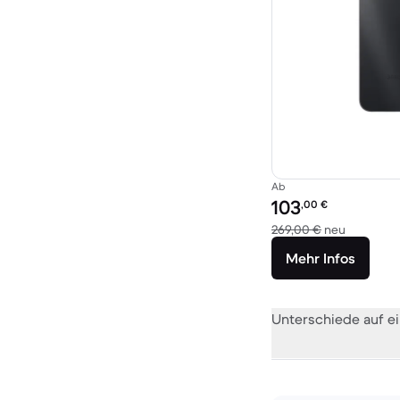
Ab
Preis des erneuerten P
103
,00
€
Im Vergle
269,00 €
neu
Mehr Infos
Unterschiede auf ei