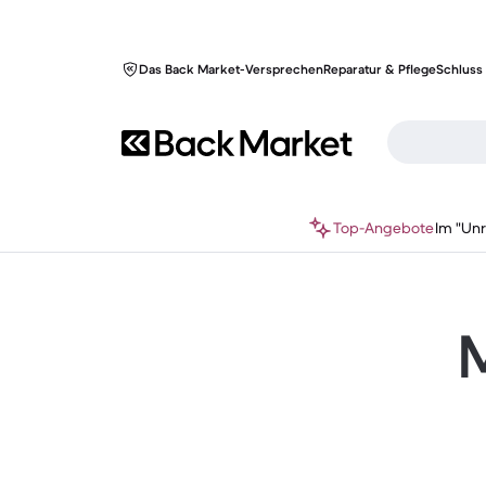
Das Back Market-Versprechen
Reparatur & Pflege
Schluss 
Top-Angebote
Im "Un
M