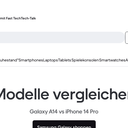
mit Fast Tech
Tech-Talk
ruhestand"
Smartphones
Laptops
Tablets
Spielekonsolen
Smartwatches
A
odelle vergleich
Galaxy A14 vs iPhone 14 Pro
Samsung Galaxy shoppen