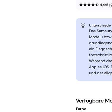
4,4/5
(
Unterschiede a
Das Samsung 
Modell) bzw.
grundlegende
ein Flaggsc
fortschrittl
Während das 
Apples iOS. 
und der allg
Verfügbare Mo
Farbe