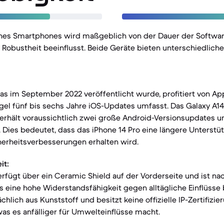
nes Smartphones wird maßgeblich von der Dauer der Softwa
Robustheit beeinflusst. Beide Geräte bieten unterschiedliche
das im September 2022 veröffentlicht wurde, profitiert von A
 Regel fünf bis sechs Jahre iOS-Updates umfasst. Das Galaxy A1
erhält voraussichtlich zwei große Android-Versionsupdates un
 Dies bedeutet, dass das iPhone 14 Pro eine längere Unterstü
herheitsverbesserungen erhalten wird.
it:
erfügt über ein Ceramic Shield auf der Vorderseite und ist na
 eine hohe Widerstandsfähigkeit gegen alltägliche Einflüsse 
hlich aus Kunststoff und besitzt keine offizielle IP-Zertifizie
as es anfälliger für Umwelteinflüsse macht.