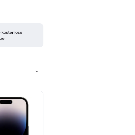
 kostenlose
be