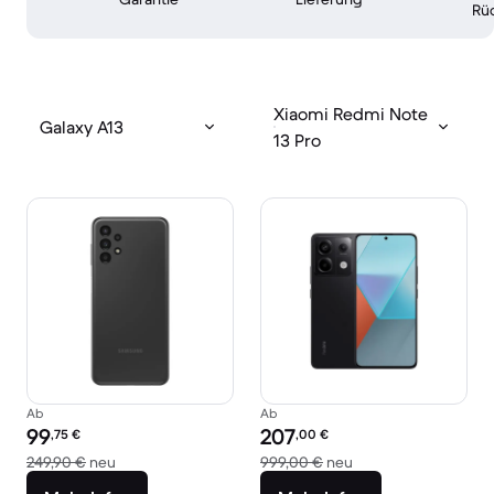
Rü
Xiaomi Redmi Note
Galaxy A13
13 Pro
Ab
Ab
Preis des erneuerten Produkts:
Preis des erneuerten Produkts:
99
207
,75
€
,00
€
Im Vergleich zum Neupreis von 249,90 €
Im Vergleich zum Ne
249,90 €
neu
999,00 €
neu