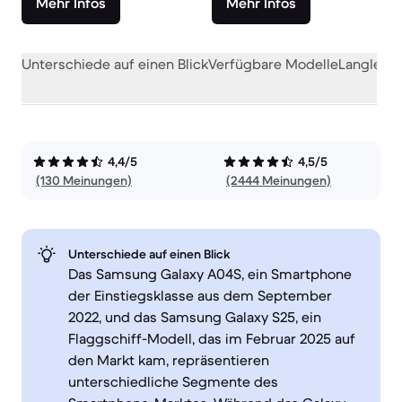
Mehr Infos
Mehr Infos
Unterschiede auf einen Blick
Verfügbare Modelle
Langlebig
4,4/5
4,5/5
(130 Meinungen)
(2444 Meinungen)
Unterschiede auf einen Blick
Das Samsung Galaxy A04S, ein Smartphone
der Einstiegsklasse aus dem September
2022, und das Samsung Galaxy S25, ein
Flaggschiff-Modell, das im Februar 2025 auf
den Markt kam, repräsentieren
unterschiedliche Segmente des