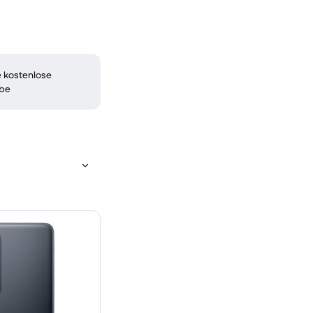
 kostenlose
be