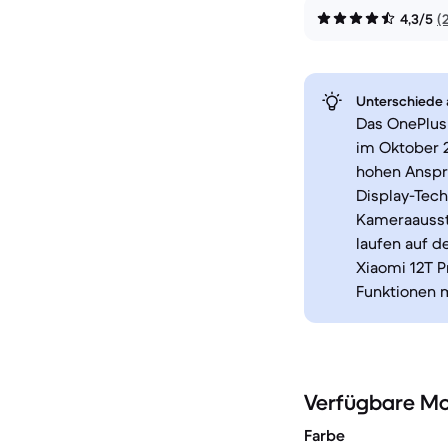
4,3/5
(
Unterschiede a
Das OnePlus 
im Oktober 2
hohen Ansprü
Display-Tech
Kameraaussta
laufen auf 
Xiaomi 12T P
Funktionen m
Verfügbare Mo
Farbe