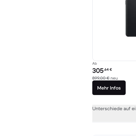
Ab
Preis des erneuerten P
305
,64
€
Im Vergle
899,00 €
neu
Mehr Infos
Unterschiede auf ei