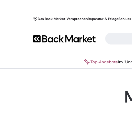
Das Back Market-Versprechen
Reparatur & Pflege
Schluss 
Top-Angebote
Im "Un
M