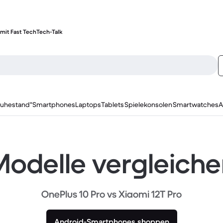
mit Fast Tech
Tech-Talk
ruhestand"
Smartphones
Laptops
Tablets
Spielekonsolen
Smartwatches
A
odelle vergleich
OnePlus 10 Pro vs Xiaomi 12T Pro
Android-Smartphones shoppen