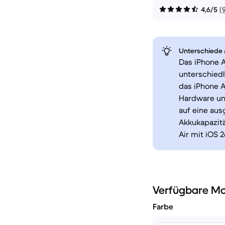
4,6/5
(
Unterschiede a
Das iPhone A
unterschiedl
das iPhone A
Hardware un
auf eine au
Akkukapazitä
Air mit iOS 
Verfügbare Mo
Farbe