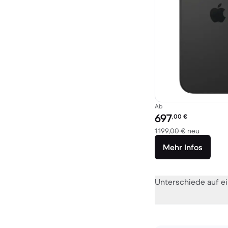
Ab
Preis des erneuerten P
697
,00
€
Im Vergl
1.199,00 €
neu
Mehr Infos
Unterschiede auf ei