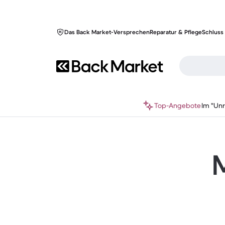
Das Back Market-Versprechen
Reparatur & Pflege
Schluss 
Top-Angebote
Im "Un
M