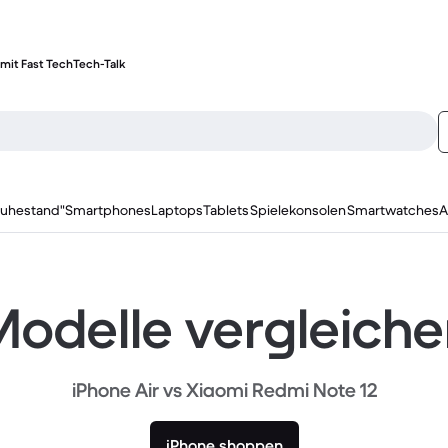
mit Fast Tech
Tech-Talk
ruhestand"
Smartphones
Laptops
Tablets
Spielekonsolen
Smartwatches
A
odelle vergleich
iPhone Air vs Xiaomi Redmi Note 12
iPhone shoppen