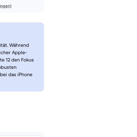
ungen)
ität. Während
licher Apple-
te 12 den Fokus
obusten
bei das iPhone