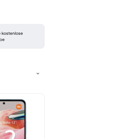
 kostenlose
be