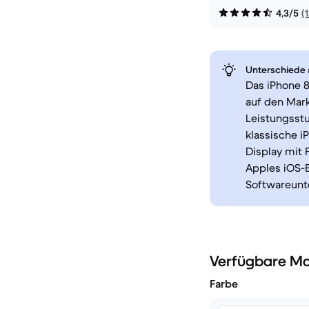
4,3/5
(
Unterschiede a
Das iPhone 8
auf den Mark
Leistungsst
klassische i
Display mit 
Apples iOS-
Softwareunte
Verfügbare Mo
Farbe