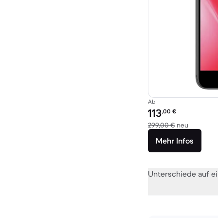
Ab
Preis des erneuerten P
113
,00
€
Im Vergle
299,00 €
neu
Mehr Infos
Unterschiede auf ei