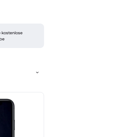
 kostenlose
be