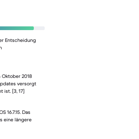
der Entscheidung
n
m Oktober 2018
Updates versorgt
st. [3, 17]
S 16.7.15. Das
as eine längere