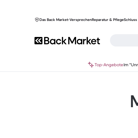
Das Back Market-Versprechen
Reparatur & Pflege
Schluss 
Top-Angebote
Im "Un
M