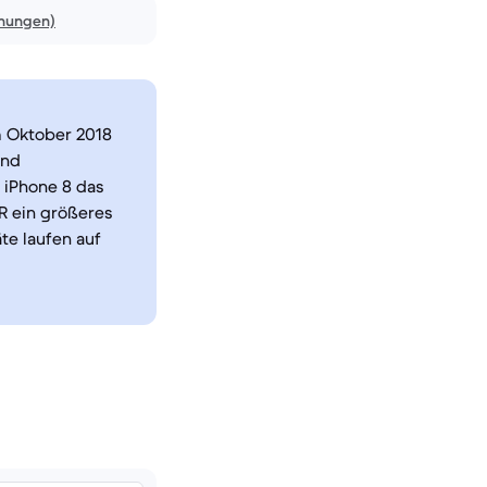
inungen)
m Oktober 2018
und
 iPhone 8 das
R ein größeres
te laufen auf