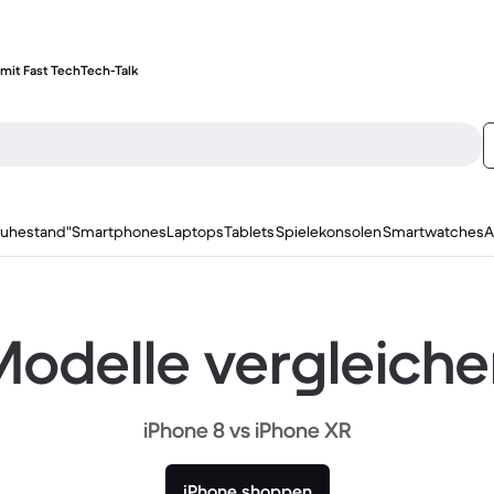
mit Fast Tech
Tech-Talk
ruhestand"
Smartphones
Laptops
Tablets
Spielekonsolen
Smartwatches
A
odelle vergleich
iPhone 8 vs iPhone XR
iPhone shoppen