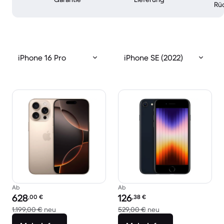
Rü
iPhone 16 Pro
iPhone SE (2022)
Ab
Ab
Preis des erneuerten Produkts:
Preis des erneuerten Produkts:
628
126
,00
€
,38
€
Im Vergleich zum Neupreis von 1.199,00 €
Im Vergleich zum Ne
1.199,00 €
neu
529,00 €
neu