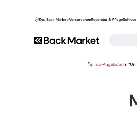
Das Back Market-Versprechen
Reparatur & Pflege
Schluss 
Top-Angebote
Im "Un
M