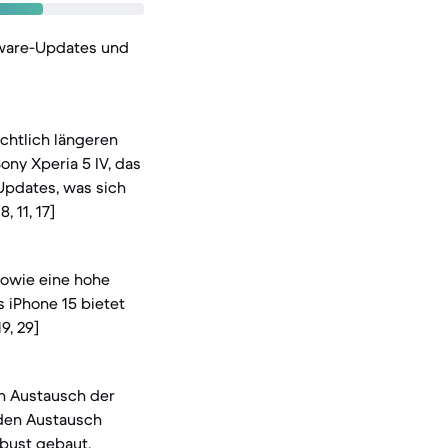
tware-Updates und
ichtlich längeren
ny Xperia 5 IV, das
Updates, was sich
 11, 17]
sowie eine hohe
s iPhone 15 bietet
9, 29]
en Austausch der
 den Austausch
bust gebaut,