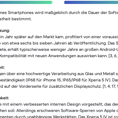
eines Smartphones wird maßgeblich durch die Dauer der Sof
stheit bestimmt.
zung:
in Jahr später auf den Markt kam, profitiert von einer vorauss
von etwa sechs bis sieben Jahren ab Veröffentlichung. Das So
tete, erhält typischerweise weniger Jahre an großen Android-
 Kompatibilität mit neuen Anwendungen auswirken kann. [3, 6, 8,
it:
gen über eine hochwertige Verarbeitung aus Glas und Metall 
tändigkeit (IP68 für iPhone 15, IP65/IP68 für Xperia 5 IV). Da
 auf der Vorderseite für zusätzlichen Displayschutz. [1, 4, 17, 1
keit:
e mit einem verbesserten internen Design vorgestellt, das d
chen soll. Allerdings erschweren Software-Sperren von Apple
nten durch unabhängige Werkstätten. Das Xperia 5 IV ist ro