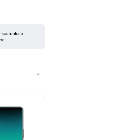
 kostenlose
be