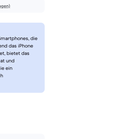
ngen)
 Smartphones, die
end das iPhone
t, bietet das
mat und
ie ein
ch