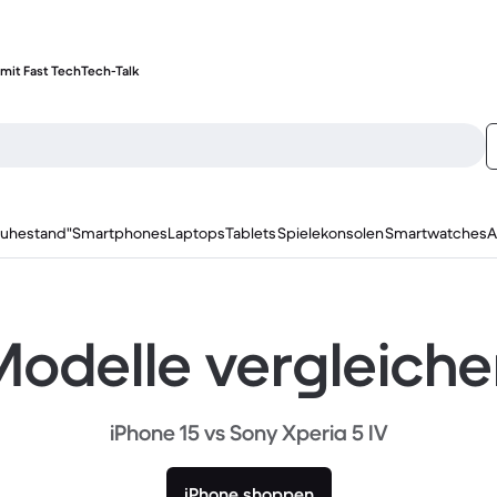
mit Fast Tech
Tech-Talk
ruhestand"
Smartphones
Laptops
Tablets
Spielekonsolen
Smartwatches
A
odelle vergleich
iPhone 15 vs Sony Xperia 5 IV
iPhone shoppen