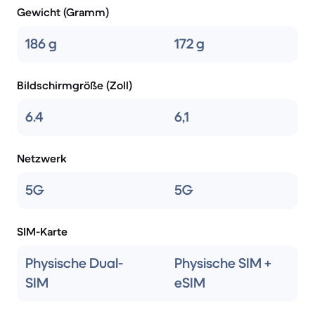
Gewicht (Gramm)
186 g
172 g
Bildschirmgröße (Zoll)
6.4
6,1
Netzwerk
5G
5G
SIM-Karte
Physische Dual-
Physische SIM +
SIM
eSIM