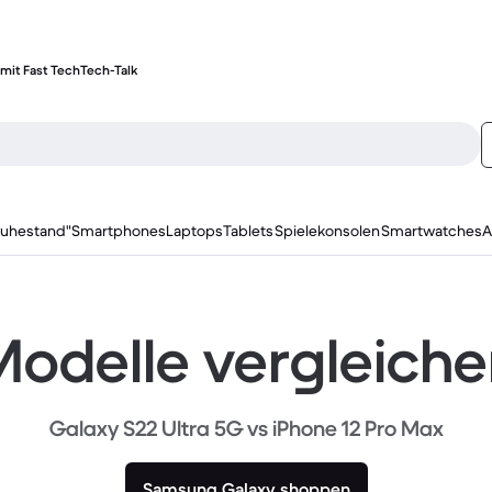
mit Fast Tech
Tech-Talk
ruhestand"
Smartphones
Laptops
Tablets
Spielekonsolen
Smartwatches
A
odelle vergleich
Galaxy S22 Ultra 5G vs iPhone 12 Pro Max
Samsung Galaxy shoppen