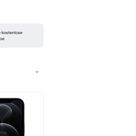
 kostenlose
be