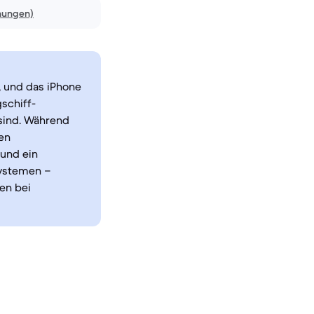
nungen)
, und das iPhone
schiff-
sind. Während
gen
 und ein
systemen –
en bei