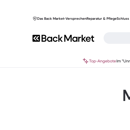
Das Back Market-Versprechen
Reparatur & Pflege
Schluss 
Top-Angebote
Im "Un
M