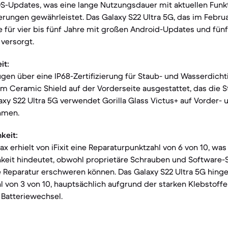
S-Updates, was eine lange Nutzungsdauer mit aktuellen Funk
rungen gewährleistet. Das Galaxy S22 Ultra 5G, das im Februa
 für vier bis fünf Jahre mit großen Android-Updates und fünf
versorgt.
it:
gen über eine IP68-Zertifizierung für Staub- und Wasserdichti
em Ceramic Shield auf der Vorderseite ausgestattet, das die S
axy S22 Ultra 5G verwendet Gorilla Glass Victus+ auf Vorder-
hmen.
keit:
ax erhielt von iFixit eine Reparaturpunktzahl von 6 von 10, wa
hkeit hindeutet, obwohl proprietäre Schrauben und Software-
 Reparatur erschweren können. Das Galaxy S22 Ultra 5G hinge
l von 3 von 10, hauptsächlich aufgrund der starken Klebstoff
 Batteriewechsel.