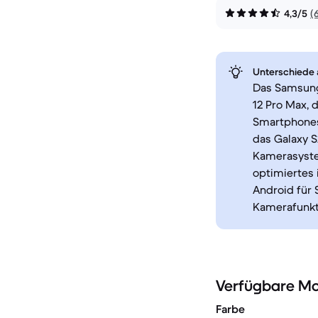
4,3/5
(
Unterschiede a
Das Samsung 
12 Pro Max, 
Smartphones
das Galaxy S
Kamerasystem
optimiertes 
Android für 
Kamerafunkt
Verfügbare Mo
Farbe