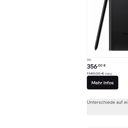
Ab
Preis des erneuerten P
356
,00
€
Im Vergl
1.149,00 €
neu
Mehr Infos
Unterschiede auf ei