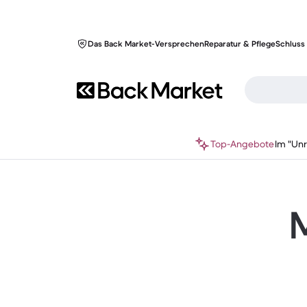
Das Back Market-Versprechen
Reparatur & Pflege
Schluss 
Top-Angebote
Im "Un
M