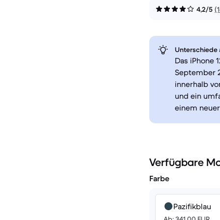
4,2/5
(
Unterschiede a
Das iPhone 1
September 2
innerhalb v
und ein umf
einem neuer
Verfügbare Mo
Farbe
Pazifikblau
Ab: 341.00 EUR