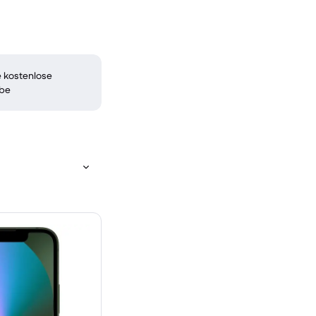
 kostenlose
be