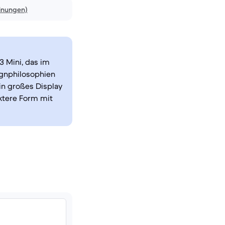
inungen)
3 Mini, das im
ignphilosophien
in großes Display
ktere Form mit