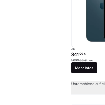
Ab
Preis des erneuerten P
341
,00
€
Im Verg
1.099,00 €
neu
Mehr Infos
Unterschiede auf ei