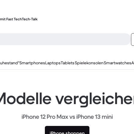
mit Fast Tech
Tech-Talk
ruhestand"
Smartphones
Laptops
Tablets
Spielekonsolen
Smartwatches
A
odelle vergleich
iPhone 12 Pro Max vs iPhone 13 mini
iPhone shoppen