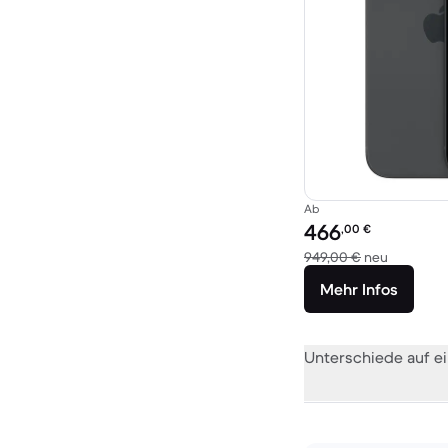
Ab
Preis des erneuerten P
466
,00
€
Im Vergle
949,00 €
neu
Mehr Infos
Unterschiede auf ei