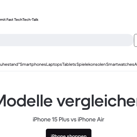
mit Fast Tech
Tech-Talk
ruhestand"
Smartphones
Laptops
Tablets
Spielekonsolen
Smartwatches
A
odelle vergleich
iPhone 15 Plus vs iPhone Air
iPhone shoppen