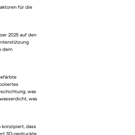
ktoren für die
ber 2025 auf den
Unterstützung
ab dem
gefärbte
poliertes
eschichtung, was
 wasserdicht, was
 konzipiert, dass
iert 3D-gedruckte