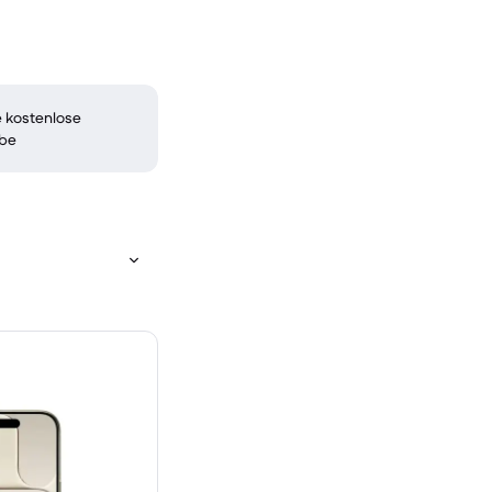
 kostenlose
be