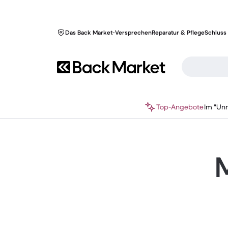
Das Back Market-Versprechen
Reparatur & Pflege
Schluss 
Top-Angebote
Im "Un
M