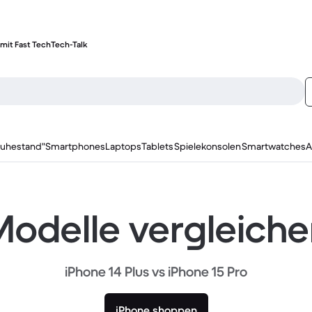
mit Fast Tech
Tech-Talk
ruhestand"
Smartphones
Laptops
Tablets
Spielekonsolen
Smartwatches
A
odelle vergleich
iPhone 14 Plus vs iPhone 15 Pro
iPhone shoppen