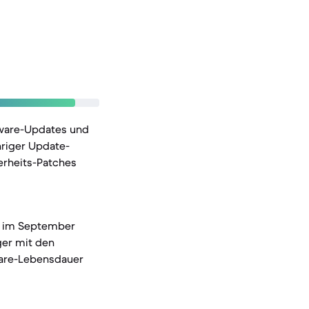
tware-Updates und
hriger Update-
herheits-Patches
ro im September
ger mit den
ware-Lebensdauer