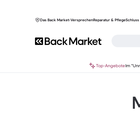
Das Back Market-Versprechen
Reparatur & Pflege
Schluss 
Top-Angebote
Im "Un
M