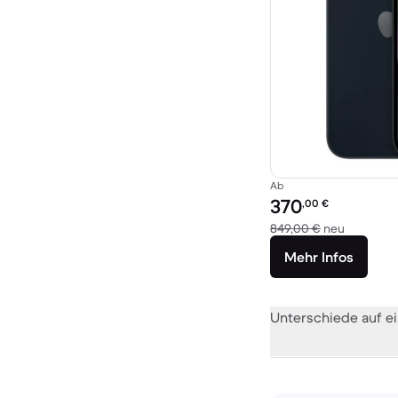
Ab
Preis des erneuerten P
370
,00
€
Im Vergle
849,00 €
neu
Mehr Infos
Unterschiede auf ei