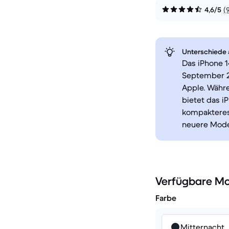
4,6/5
(
Unterschiede a
Das iPhone 1
September 2
Apple. Währe
bietet das i
kompakteres
neuere Model
Verfügbare Mo
Farbe
Mitternacht