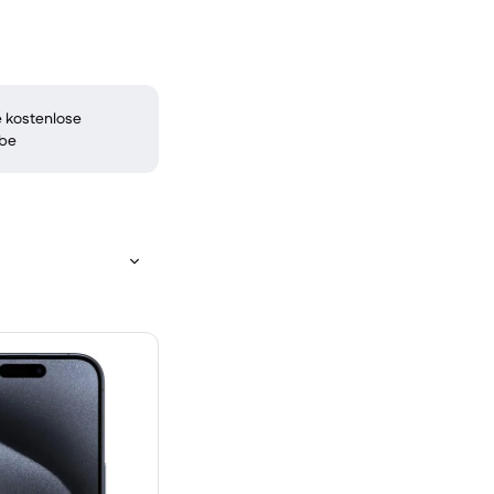
 kostenlose
be