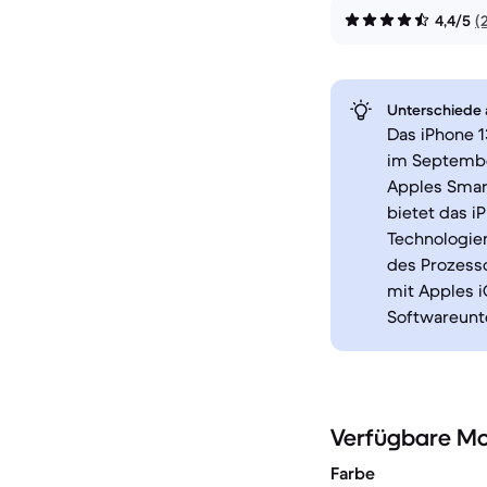
4,4/5
(
Unterschiede a
Das iPhone 1
im Septembe
Apples Smar
bietet das i
Technologien
des Prozesso
mit Apples 
Softwareunte
Verfügbare Mo
Farbe