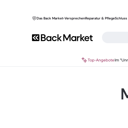
Das Back Market-Versprechen
Reparatur & Pflege
Schluss 
Top-Angebote
Im "Un
M