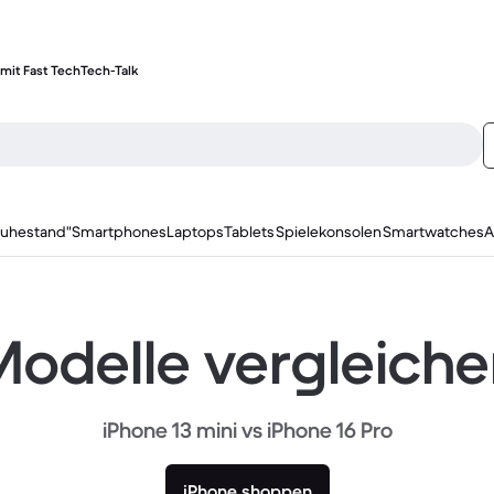
mit Fast Tech
Tech-Talk
ruhestand"
Smartphones
Laptops
Tablets
Spielekonsolen
Smartwatches
A
odelle vergleich
iPhone 13 mini vs iPhone 16 Pro
iPhone shoppen