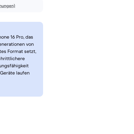
inungen)
one 16 Pro, das
enerationen von
es Format setzt,
hrittlichere
ungsfähigkeit
 Geräte laufen