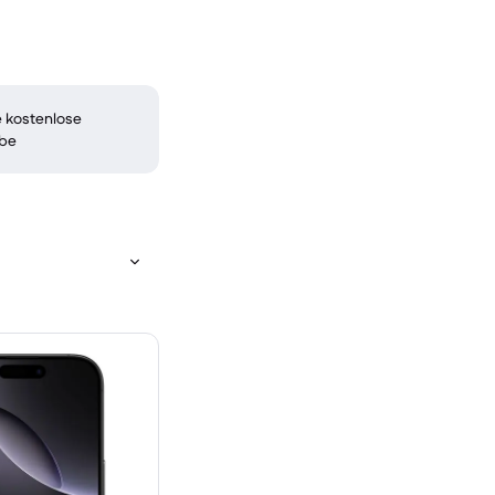
 kostenlose
be