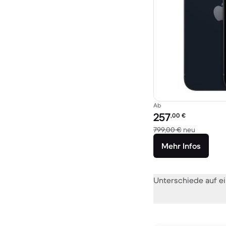
Ab
Preis des erneuerten P
257
,00
€
Im Vergle
799,00 €
neu
Mehr Infos
Unterschiede auf ei