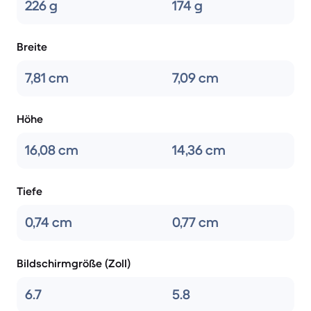
226 g
174 g
Breite
7,81 cm
7,09 cm
Höhe
16,08 cm
14,36 cm
Tiefe
0,74 cm
0,77 cm
Bildschirmgröße (Zoll)
6.7
5.8